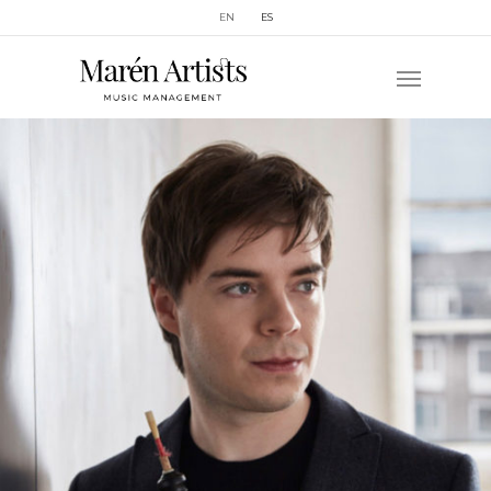
EN
ES