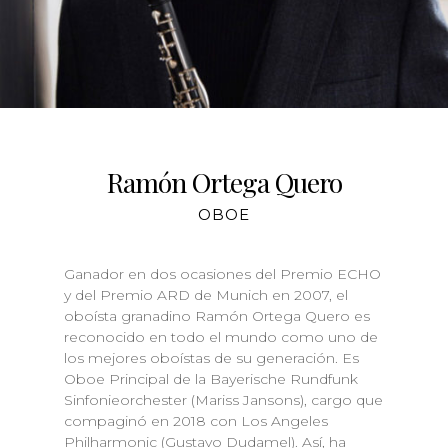
Ramón Ortega Quero
OBOE
Ganador en dos ocasiones del Premio ECHO
y del Premio ARD de Munich en 2007, el
oboísta granadino Ramón Ortega Quero es
reconocido en todo el mundo como uno de
los mejores oboístas de su generación. Es
Oboe Principal de la Bayerische Rundfunk
Sinfonieorchester (Mariss Jansons), cargo que
compaginó en 2018 con Los Angeles
Philharmonic (Gustavo Dudamel). Así, ha