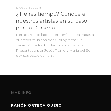
17 de abril de 2018
¿Tienes tiempo? Conoce a
nuestros artistas en su paso
por La Dársena
Hemos recopilado las entrevistas realizadas a
nuestros músicos por el programa “La
dársena”, de Radio Nacional de España.
Presentado por Jesús Trujillo y María del Ser,
por sus estudios han…
MÁS INFO
RAMÓN ORTEGA QUERO