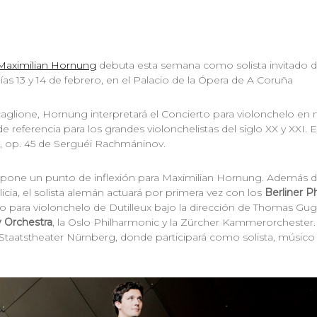
Maximilian Hornung
debuta esta semana como solista invitado de
días 13 y 14 de febrero, en el Palacio de la Ópera de A Coruña
caglione, Hornung interpretará el Concierto para violonchelo en
e referencia para los grandes violonchelistas del siglo XX y XXI
s, op. 45 de Serguéi Rachmáninov.
pone un punto de inflexión para Maximilian Hornung. Además d
icia, el solista alemán actuará por primera vez con los
Berliner P
to para violonchelo de Dutilleux bajo la dirección de Thomas Gu
 Orchestra
, la Oslo Philharmonic y la Zürcher Kammerorchester.
l Staatstheater Nürnberg, donde participará como solista, músico