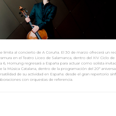
limita al concierto de A Coruña. El 30 de marzo ofrecerá un reci
amura en el Teatro Liceo de Salamanca, dentro del XIV Ciclo d
día 6, Hornung regresará a España para actuar como solista invita
e la Música Catalana, dentro de la programación del 20º aniversa
ersatilidad de su actividad en España: desde el gran repertorio si
boraciones con orquestas de referencia.