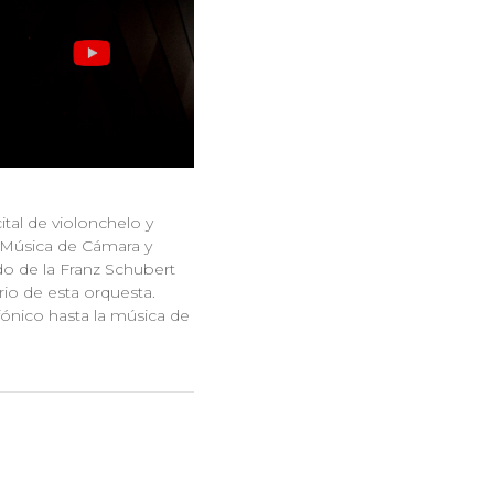
tal de violonchelo y
e Música de Cámara y
do de la Franz Schubert
rio de esta orquesta.
nfónico hasta la música de