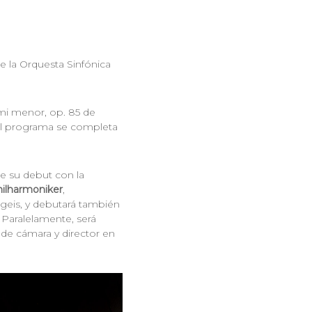
 la Orquesta Sinfónica
 mi menor, op. 85 de
. El programa se completa
e su debut con la
hilharmoniker
,
ggeis, y debutará también
 Paralelamente, será
 de cámara y director en