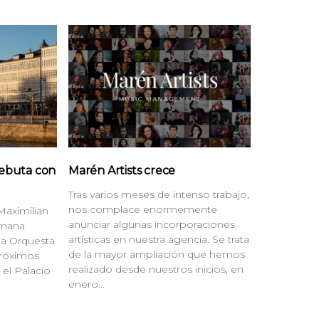
ebuta con
Marén Artists crece
Tras varios meses de intenso trabajo,
nos complace enormemente
Maximilian
anunciar algunas incorporaciones
emana
artísticas en nuestra agencia. Se trata
la Orquesta
de la mayor ampliación que hemos
 próximos
realizado desde nuestros inicios, en
 el Palacio
enero…