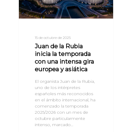
15 de octubre de 2025
Juan de la Rubia
inicia la temporada
con una intensa gira
europea y asiática
El organista Juan de la Rubia,
uno de los intérpretes
españoles más reconocidos
en el ámbito internacional, ha
comenzado la temporada
2025/2026 con un mes de
octubre particularmente
intenso, marcado…